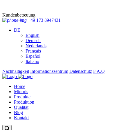
Kundenbetreuung
+49 173 8947431
DE
English
Deutsch
Nederlands
Français
Español
Italiano
Nachhaltigkeit
Informationszentrum
Datenschutz
F.A.Q
Home
Minoris
Produkte
Produktion
Qualität
Blog
Kontakt