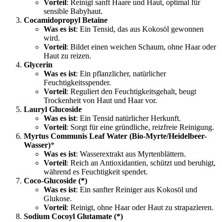
Vorteil
: Reinigt sanft Haare und Haut, optimal für
sensible Babyhaut.
Cocamidopropyl Betaine
Was es ist
: Ein Tensid, das aus Kokosöl gewonnen
wird.
Vorteil
: Bildet einen weichen Schaum, ohne Haar oder
Haut zu reizen.
Glycerin
Was es ist
: Ein pflanzlicher, natürlicher
Feuchtigkeitsspender.
Vorteil
: Reguliert den Feuchtigkeitsgehalt, beugt
Trockenheit von Haut und Haar vor.
Lauryl Glucoside
Was es ist
: Ein Tensid natürlicher Herkunft.
Vorteil
: Sorgt für eine gründliche, reizfreie Reinigung.
Myrtus Communis Leaf Water (Bio-Myrte/Heidelbeer-
Wasser)
*
Was es ist
: Wasserextrakt aus Myrtenblättern.
Vorteil
: Reich an Antioxidantien, schützt und beruhigt,
während es Feuchtigkeit spendet.
Coco-Glucoside (*)
Was es ist
: Ein sanfter Reiniger aus Kokosöl und
Glukose.
Vorteil
: Reinigt, ohne Haar oder Haut zu strapazieren.
Sodium Cocoyl Glutamate (*)