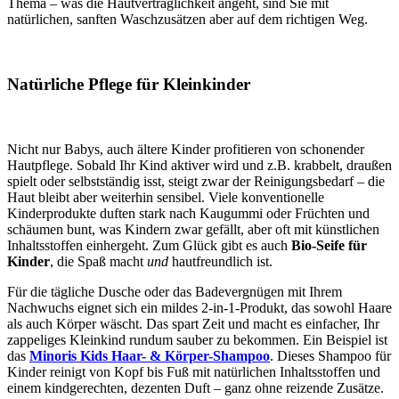
Thema – was die Hautverträglichkeit angeht, sind Sie mit
natürlichen, sanften Waschzusätzen aber auf dem richtigen Weg.
Natürliche Pflege für Kleinkinder
Nicht nur Babys, auch ältere Kinder profitieren von schonender
Hautpflege. Sobald Ihr Kind aktiver wird und z.B. krabbelt, draußen
spielt oder selbstständig isst, steigt zwar der Reinigungsbedarf – die
Haut bleibt aber weiterhin sensibel. Viele konventionelle
Kinderprodukte duften stark nach Kaugummi oder Früchten und
schäumen bunt, was Kindern zwar gefällt, aber oft mit künstlichen
Inhaltsstoffen einhergeht. Zum Glück gibt es auch
Bio-Seife für
Kinder
, die Spaß macht
und
hautfreundlich ist.
Für die tägliche Dusche oder das Badevergnügen mit Ihrem
Nachwuchs eignet sich ein mildes 2-in-1-Produkt, das sowohl Haare
als auch Körper wäscht. Das spart Zeit und macht es einfacher, Ihr
zappeliges Kleinkind rundum sauber zu bekommen. Ein Beispiel ist
das
Minoris Kids Haar- & Körper-Shampoo
. Dieses Shampoo für
Kinder reinigt von Kopf bis Fuß mit natürlichen Inhaltsstoffen und
einem kindgerechten, dezenten Duft – ganz ohne reizende Zusätze.