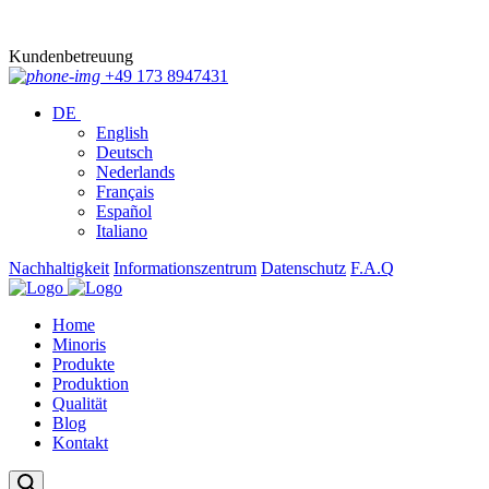
Kundenbetreuung
+49 173 8947431
DE
English
Deutsch
Nederlands
Français
Español
Italiano
Nachhaltigkeit
Informationszentrum
Datenschutz
F.A.Q
Home
Minoris
Produkte
Produktion
Qualität
Blog
Kontakt