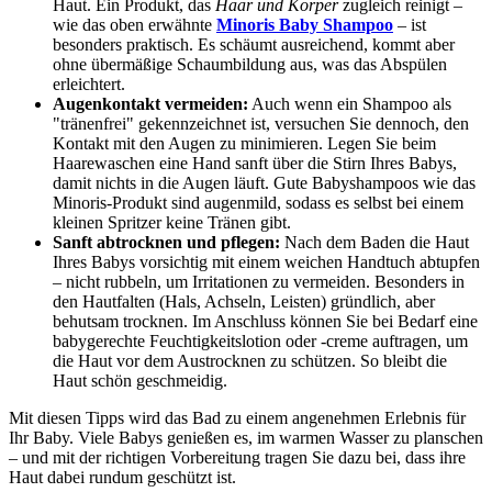
Haut. Ein Produkt, das
Haar und Körper
zugleich reinigt –
wie das oben erwähnte
Minoris Baby Shampoo
– ist
besonders praktisch. Es schäumt ausreichend, kommt aber
ohne übermäßige Schaumbildung aus, was das Abspülen
erleichtert.
Augenkontakt vermeiden:
Auch wenn ein Shampoo als
"tränenfrei" gekennzeichnet ist, versuchen Sie dennoch, den
Kontakt mit den Augen zu minimieren. Legen Sie beim
Haarewaschen eine Hand sanft über die Stirn Ihres Babys,
damit nichts in die Augen läuft. Gute Babyshampoos wie das
Minoris-Produkt sind augenmild, sodass es selbst bei einem
kleinen Spritzer keine Tränen gibt.
Sanft abtrocknen und pflegen:
Nach dem Baden die Haut
Ihres Babys vorsichtig mit einem weichen Handtuch abtupfen
– nicht rubbeln, um Irritationen zu vermeiden. Besonders in
den Hautfalten (Hals, Achseln, Leisten) gründlich, aber
behutsam trocknen. Im Anschluss können Sie bei Bedarf eine
babygerechte Feuchtigkeitslotion oder -creme auftragen, um
die Haut vor dem Austrocknen zu schützen. So bleibt die
Haut schön geschmeidig.
Mit diesen Tipps wird das Bad zu einem angenehmen Erlebnis für
Ihr Baby. Viele Babys genießen es, im warmen Wasser zu planschen
– und mit der richtigen Vorbereitung tragen Sie dazu bei, dass ihre
Haut dabei rundum geschützt ist.