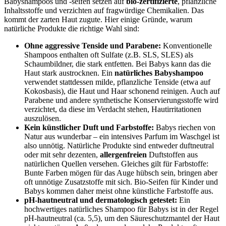
Babyshampoos und -seifen setzen auf
bio-zertifizierte
, pflanzliche
Inhaltsstoffe und verzichten auf fragwürdige Chemikalien. Das
kommt der zarten Haut zugute. Hier einige Gründe, warum
natürliche Produkte die richtige Wahl sind:
Ohne aggressive Tenside und Parabene:
Konventionelle
Shampoos enthalten oft Sulfate (z.B. SLS, SLES) als
Schaumbildner, die stark entfetten. Bei Babys kann das die
Haut stark austrocknen. Ein
natürliches Babyshampoo
verwendet stattdessen milde, pflanzliche Tenside (etwa auf
Kokosbasis), die Haut und Haar schonend reinigen. Auch auf
Parabene und andere synthetische Konservierungsstoffe wird
verzichtet, da diese im Verdacht stehen, Hautirritationen
auszulösen.
Kein künstlicher Duft und Farbstoffe:
Babys riechen von
Natur aus wunderbar – ein intensives Parfum im Waschgel ist
also unnötig. Natürliche Produkte sind entweder duftneutral
oder mit sehr dezenten,
allergenfreien
Duftstoffen aus
natürlichen Quellen versehen. Gleiches gilt für Farbstoffe:
Bunte Farben mögen für das Auge hübsch sein, bringen aber
oft unnötige Zusatzstoffe mit sich. Bio-Seifen für Kinder und
Babys kommen daher meist ohne künstliche Farbstoffe aus.
pH-hautneutral und dermatologisch getestet:
Ein
hochwertiges natürliches Shampoo für Babys ist in der Regel
pH-hautneutral (ca. 5,5), um den Säureschutzmantel der Haut