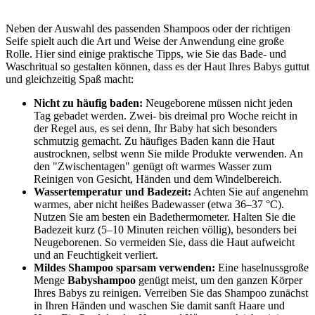
Neben der Auswahl des passenden Shampoos oder der richtigen
Seife spielt auch die Art und Weise der Anwendung eine große
Rolle. Hier sind einige praktische Tipps, wie Sie das Bade- und
Waschritual so gestalten können, dass es der Haut Ihres Babys guttut
und gleichzeitig Spaß macht:
Nicht zu häufig baden:
Neugeborene müssen nicht jeden
Tag gebadet werden. Zwei- bis dreimal pro Woche reicht in
der Regel aus, es sei denn, Ihr Baby hat sich besonders
schmutzig gemacht. Zu häufiges Baden kann die Haut
austrocknen, selbst wenn Sie milde Produkte verwenden. An
den "Zwischentagen" genügt oft warmes Wasser zum
Reinigen von Gesicht, Händen und dem Windelbereich.
Wassertemperatur und Badezeit:
Achten Sie auf angenehm
warmes, aber nicht heißes Badewasser (etwa 36–37 °C).
Nutzen Sie am besten ein Badethermometer. Halten Sie die
Badezeit kurz (5–10 Minuten reichen völlig), besonders bei
Neugeborenen. So vermeiden Sie, dass die Haut aufweicht
und an Feuchtigkeit verliert.
Mildes Shampoo sparsam verwenden:
Eine haselnussgroße
Menge
Babyshampoo
genügt meist, um den ganzen Körper
Ihres Babys zu reinigen. Verreiben Sie das Shampoo zunächst
in Ihren Händen und waschen Sie damit sanft Haare und