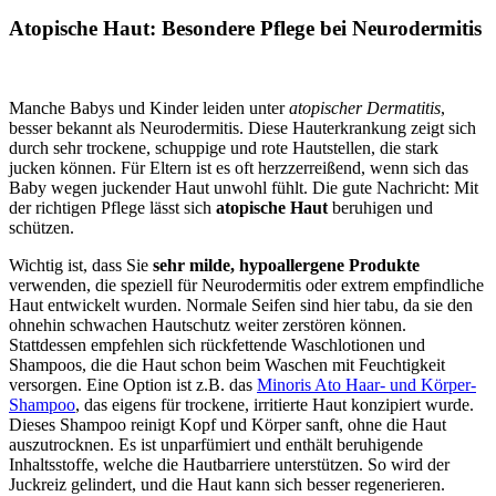
Atopische Haut: Besondere Pflege bei Neurodermitis
Manche Babys und Kinder leiden unter
atopischer Dermatitis
,
besser bekannt als Neurodermitis. Diese Hauterkrankung zeigt sich
durch sehr trockene, schuppige und rote Hautstellen, die stark
jucken können. Für Eltern ist es oft herzzerreißend, wenn sich das
Baby wegen juckender Haut unwohl fühlt. Die gute Nachricht: Mit
der richtigen Pflege lässt sich
atopische Haut
beruhigen und
schützen.
Wichtig ist, dass Sie
sehr milde, hypoallergene Produkte
verwenden, die speziell für Neurodermitis oder extrem empfindliche
Haut entwickelt wurden. Normale Seifen sind hier tabu, da sie den
ohnehin schwachen Hautschutz weiter zerstören können.
Stattdessen empfehlen sich rückfettende Waschlotionen und
Shampoos, die die Haut schon beim Waschen mit Feuchtigkeit
versorgen. Eine Option ist z.B. das
Minoris Ato Haar- und Körper-
Shampoo
, das eigens für trockene, irritierte Haut konzipiert wurde.
Dieses Shampoo reinigt Kopf und Körper sanft, ohne die Haut
auszutrocknen. Es ist unparfümiert und enthält beruhigende
Inhaltsstoffe, welche die Hautbarriere unterstützen. So wird der
Juckreiz gelindert, und die Haut kann sich besser regenerieren.