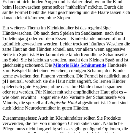
Es brennt nicht in den Augen und ist daher ideal, wenn Ihr Kind
beim Haarewaschen gerne selber "mithelfen" möchte. Durch die
sanfte Formel bleibt die Haut geschmeidig und die Haare lassen sich
danach leicht kämmen, ohne Ziepen.
Ein weiteres Thema im Kleinkindalter ist das regelmäßige
Händewaschen. Ob nach dem Spielen im Sandkasten, nach dem
Toilettengang oder vor dem Essen – Kinderhände müssen oft und
gründlich gewaschen werden. Leider trocknet häufiges Waschen die
zarte Haut an den Händen schnell aus, vor allem wenn aggressive
Seife im Spiel ist. Hier kommt eine kinderfreundliche Schaumseife
ins Spiel: Sie ist leicht zu verteilen, macht den Kleinen Spaß und ist
gleichzeitig schonend. Die
Minoris Kids Schäumende
Handseife
zum Beispiel bildet einen weichen, cremigen Schaum, den Kinder
gerne zwischen den Fingern verreiben. Die Formel ist natürlich und
pH-neutral, wodurch sie die Haut nicht angreift. So lernen Kinder
spielerisch gute Hygiene, ohne dass ihre Hände danach spannen
oder rau werden. Für Kinder mit sehr empfindlicher Haut gibt es –
wie oben erwähnt – sogar eine Ato-Variante der Schaumseife von
Minoris, die speziell auf
atopische Haut
abgestimmt ist. Damit sind
auch kleine Neurodermitiker in guten Händen.
Zusammengefasst: Auch im Kleinkindalter sollten Sie Produkte
verwenden, die frei von unnötigen Chemikalien sind. Natürliche
Pflege muss nicht langweilig sein – es gibt genügend Optionen, die