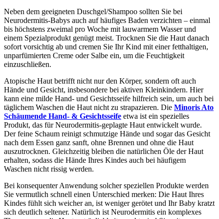
Neben dem geeigneten Duschgel/Shampoo sollten Sie bei
Neurodermitis-Babys auch auf häufiges Baden verzichten – einmal
bis höchstens zweimal pro Woche mit lauwarmem Wasser und
einem Spezialprodukt genügt meist. Trocknen Sie die Haut danach
sofort vorsichtig ab und cremen Sie Ihr Kind mit einer fetthaltigen,
unparfümierten Creme oder Salbe ein, um die Feuchtigkeit
einzuschließen.
Atopische Haut betrifft nicht nur den Körper, sondern oft auch
Hände und Gesicht, insbesondere bei aktiven Kleinkindern. Hier
kann eine milde Hand- und Gesichtsseife hilfreich sein, um auch bei
täglichem Waschen die Haut nicht zu strapazieren. Die
Minoris Ato
Schäumende Hand- & Gesichtsseife
etwa ist ein spezielles
Produkt, das für Neurodermitis-geplagte Haut entwickelt wurde.
Der feine Schaum reinigt schmutzige Hände und sogar das Gesicht
nach dem Essen ganz sanft, ohne Brennen und ohne die Haut
auszutrocknen. Gleichzeitig bleiben die natürlichen Öle der Haut
erhalten, sodass die Hände Ihres Kindes auch bei häufigem
Waschen nicht rissig werden.
Bei konsequenter Anwendung solcher speziellen Produkte werden
Sie vermutlich schnell einen Unterschied merken: Die Haut Ihres
Kindes fühlt sich weicher an, ist weniger gerötet und Ihr Baby kratzt
sich deutlich seltener. Natürlich ist Neurodermitis ein komplexes