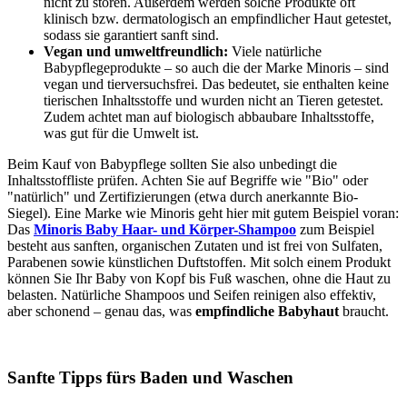
nicht zu stören. Außerdem werden solche Produkte oft
klinisch bzw. dermatologisch an empfindlicher Haut getestet,
sodass sie garantiert sanft sind.
Vegan und umweltfreundlich:
Viele natürliche
Babypflegeprodukte – so auch die der Marke Minoris – sind
vegan und tierversuchsfrei. Das bedeutet, sie enthalten keine
tierischen Inhaltsstoffe und wurden nicht an Tieren getestet.
Zudem achtet man auf biologisch abbaubare Inhaltsstoffe,
was gut für die Umwelt ist.
Beim Kauf von Babypflege sollten Sie also unbedingt die
Inhaltsstoffliste prüfen. Achten Sie auf Begriffe wie "Bio" oder
"natürlich" und Zertifizierungen (etwa durch anerkannte Bio-
Siegel). Eine Marke wie Minoris geht hier mit gutem Beispiel voran:
Das
Minoris Baby Haar- und Körper-Shampoo
zum Beispiel
besteht aus sanften, organischen Zutaten und ist frei von Sulfaten,
Parabenen sowie künstlichen Duftstoffen. Mit solch einem Produkt
können Sie Ihr Baby von Kopf bis Fuß waschen, ohne die Haut zu
belasten. Natürliche Shampoos und Seifen reinigen also effektiv,
aber schonend – genau das, was
empfindliche Babyhaut
braucht.
Sanfte Tipps fürs Baden und Waschen